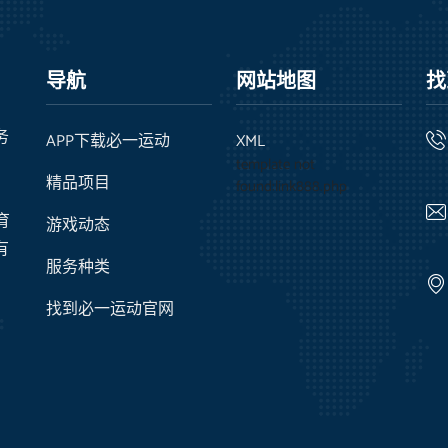
导航
网站地图
找
务
APP下载必一运动
XML
template not
精品项目
found:link888.php
育
游戏动态
有
服务种类
找到必一运动官网