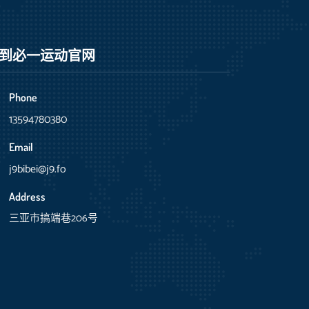
到必一运动官网
Phone
13594780380
Email
j9bibei@j9.fo
Address
三亚市搞端巷206号