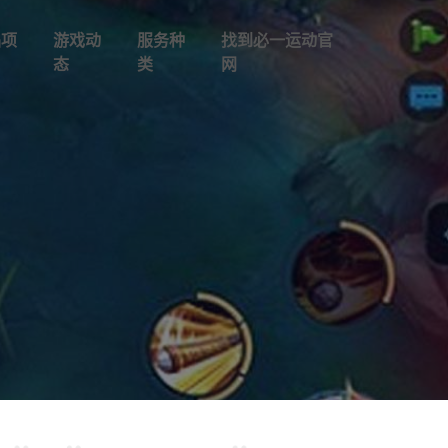
品项
游戏动
服务种
找到必一运动官
态
类
网