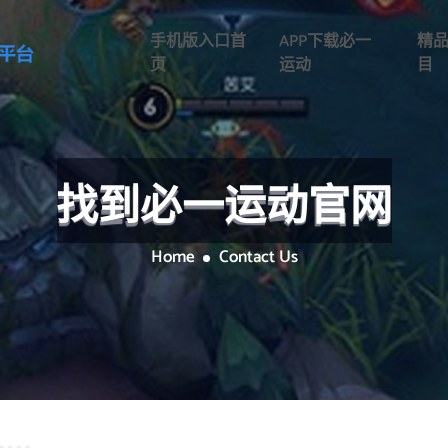
手机版入口首
APP下载必一
精
页
运动
目
找到必一运动官网
Home
Contact Us